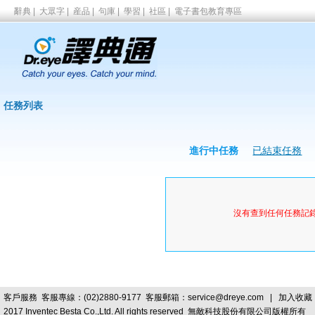
辭典
|
大眾字
|
産品
|
句庫
|
學習
|
社區
|
電子書包教育專區
任務列表
進行中任務
已結束任務
沒有查到任何任務記
客戶服務
客服專線：(02)2880-9177 客服郵箱：
service@dreye.com
|
加入收藏
2017 Inventec Besta Co.,Ltd. All rights reserved 無敵科技股份有限公司版權所有