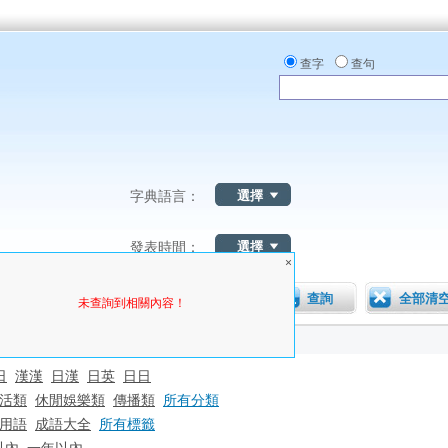
查字
查句
字典語言：
發表時間：
×
未查詢到相關內容！
日
漢漢
日漢
日英
日日
活類
休閒娛樂類
傳播類
所有分類
用語
成語大全
所有標籤