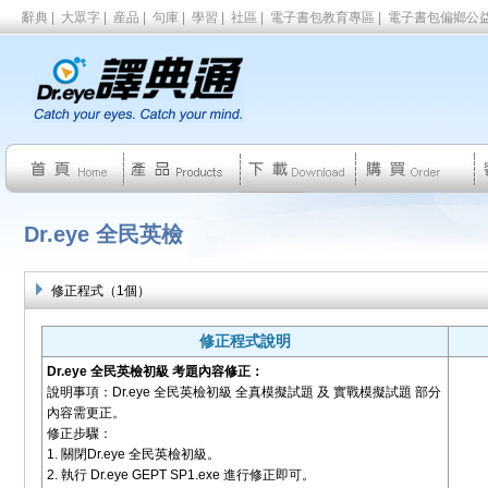
辭典
|
大眾字
|
産品
|
句庫
|
學習
|
社區
|
電子書包教育專區
|
電子書包偏鄉公
Dr.eye 全民英檢
修正程式（1個）
修正程式說明
Dr.eye 全民英檢初級 考題內容修正：
說明事項：Dr.eye 全民英檢初級 全真模擬試題 及 實戰模擬試題 部分
內容需更正。
修正步驟：
1. 關閉Dr.eye 全民英檢初級。
2. 執行 Dr.eye GEPT SP1.exe 進行修正即可。