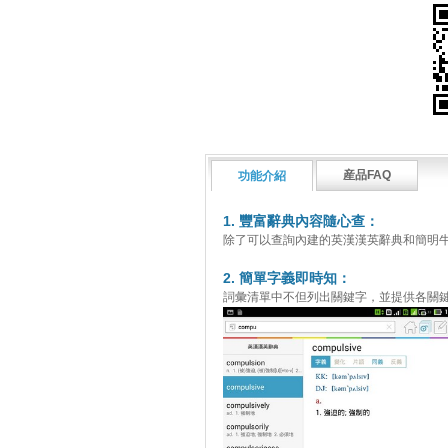
産品FAQ
功能介紹
1. 豐富辭典內容隨心查：
除了可以查詢內建的英漢漢英辭典和簡明牛
2. 簡單字義即時知：
詞彙清單中不但列出關鍵字，並提供各關