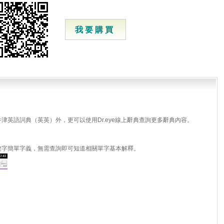
我 要 購 買
津英語詞典（英英）外，更可以使用Dr.eye線上辭典查詢更多辭典內容。
鍵字簡單字義，無需查詢即可知道相關單字基本解釋。