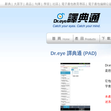
辭典
|
大眾字
|
産品
|
句庫
|
學習
|
社區
|
電子書包教育專區
|
電子書包偏鄉公
Dr.eye 譯典通 (PAD)
Dr
是您
它包
字查
本產
述系