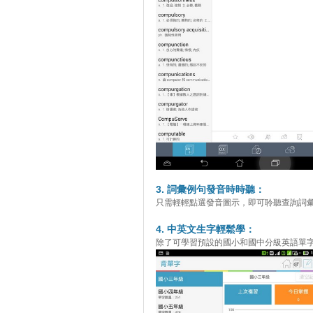
3. 詞彙例句發音時時聽：
只需輕輕點選發音圖示，即可聆聽查詢詞
4. 中英文生字輕鬆學：
除了可學習預設的國小和國中分級英語單