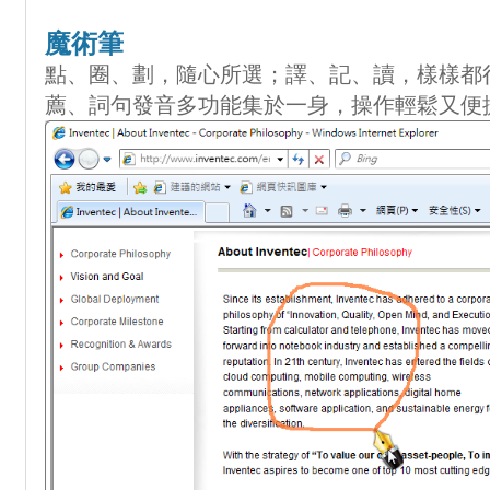
魔術筆
點、圈、劃，隨心所選；譯、記、讀，樣樣都
薦、詞句發音多功能集於一身，操作輕鬆又便