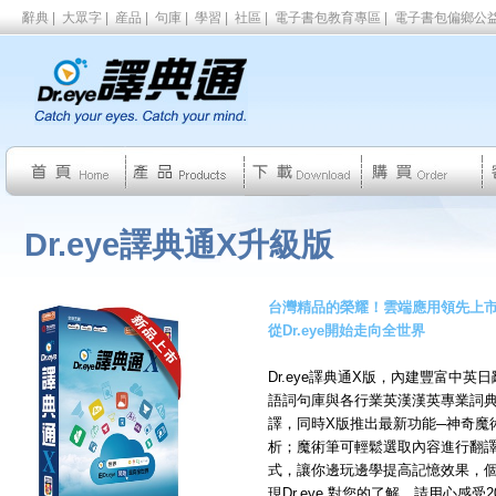
辭典
|
大眾字
|
産品
|
句庫
|
學習
|
社區
|
電子書包教育專區
|
電子書包偏鄉公
Dr.eye譯典通X升級版
台灣精品的榮耀！雲端應用領先上
從Dr.eye開始走向全世界
Dr.eye譯典通X版，內建豐富中
語詞句庫與各行業英漢漢英專業詞
譯，同時X版推出最新功能─神奇魔
析；魔術筆可輕鬆選取內容進行翻
式，讓你邊玩邊學提高記憶效果，
現Dr.eye 對您的了解，請用心感受2