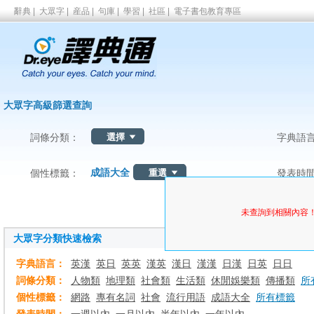
辭典
|
大眾字
|
産品
|
句庫
|
學習
|
社區
|
電子書包教育專區
大眾字高級篩選查詢
詞條分類：
字典語
成語大全
個性標籤：
發表時
未查詢到相關內容
大眾字分類快速檢索
字典語言：
英漢
英日
英英
漢英
漢日
漢漢
日漢
日英
日日
詞條分類：
人物類
地理類
社會類
生活類
休閒娛樂類
傳播類
所
個性標籤：
網路
專有名詞
社會
流行用語
成語大全
所有標籤