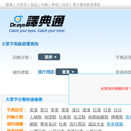
辭典
|
大眾字
|
産品
|
句庫
|
學習
|
社區
|
電子書包教育專區
大眾字高級篩選查詢
詞條分類：
字典語
流行用語
個性標籤：
發表時
未查詢到相關內容
大眾字分類快速檢索
字典語言：
英漢
英日
英英
漢英
漢日
漢漢
日漢
日英
日日
詞條分類：
人物類
地理類
社會類
生活類
休閒娛樂類
傳播類
所
個性標籤：
網路
專有名詞
社會
流行用語
成語大全
所有標籤