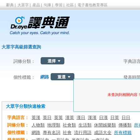
辭典
|
大眾字
|
産品
|
句庫
|
學習
|
社區
|
電子書包教育專區
大眾字高級篩選查詢
詞條分類：
字典語
網路
個性標籤：
發表時
未查詢到相關內容
大眾字分類快速檢索
字典語言：
英漢
英日
英英
漢英
漢日
漢漢
日漢
日英
日日
詞條分類：
人物類
地理類
社會類
生活類
休閒娛樂類
傳播類
所
個性標籤：
網路
專有名詞
社會
流行用語
成語大全
所有標籤