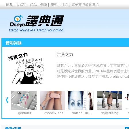
辭典
|
大眾字
|
産品
|
句庫
|
學習
|
社區
|
電子書包教育專區
精彩詞條
洪荒之力
洪荒之力，來源於古語“天地玄黃，宇宙洪荒”
時足以毀滅世界的力量。2016年里約奧運會上
慧使用後走紅網絡，其英文可
譯為 prehistorica
it...
gentolet
iPhone6 legs
Notting Hill...
tryvertising
最新任務