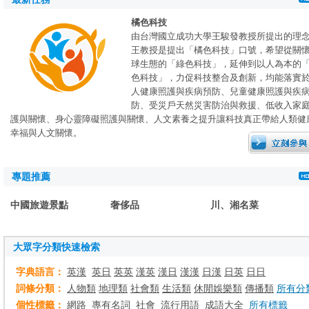
橘色科技
由台灣國立成功大學王駿發教授所提出的理
王教授是提出「橘色科技」口號，希望從關
球生態的「綠色科技」，延伸到以人為本的
色科技」，力促科技整合及創新，均能落實
人健康照護與疾病預防、兒童健康照護與疾
防、受災戶天然災害防治與救援、低收入家
護與關懷、身心靈障礙照護與關懷、人文素養之提升讓科技真正帶給人類健
幸福與人文關懷。
專題推薦
中國旅遊景點
奢侈品
川、湘名菜
大眾字分類快速檢索
字典語言：
英漢
英日
英英
漢英
漢日
漢漢
日漢
日英
日日
詞條分類：
人物類
地理類
社會類
生活類
休閒娛樂類
傳播類
所有分
個性標籤：
網路
專有名詞
社會
流行用語
成語大全
所有標籤